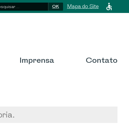
Mapa do Site
OK
o Consórcio
Imprensa
Contato
Imprensa
Contato
ria.