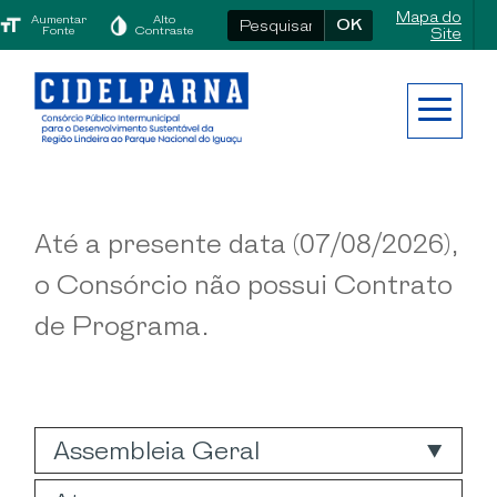
Mapa do
Aumentar
Alto
OK
Fonte
Contraste
Site
Até a presente data (
07/08/2026),
o Consórcio não possui Contrato
de Programa.
Assembleia Geral