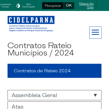
Mapa do
Aumentar
Alto
OK
Fonte
Contraste
Site
Contratos Rateio
Municípios
/ 2024
Contratos de Rateio 2024
Assembleia Geral
Atas