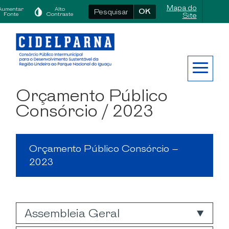
Mapa do
Aumentar
Alto
OK
Fonte
Contraste
Site
Orçamento Público
Consórcio
/ 2023
Orçamento Público Consórcio –
2023
Assembleia Geral